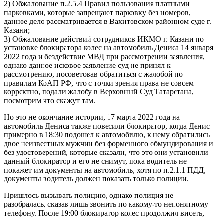
2) Обжалование п.2.5.4 Правил пользования платными
парковками, которые запрещают парковку без номеров,
данное дело рассматривается в Вахитовском районном суде г.
Казани;
3) Обжалование действий сотрудников ИКМО г. Казани по
установке блокиратора колес на автомобиль Дениса 14 января
2022 года и бездействие МВД при рассмотрении заявления,
однако данное исковое заявление суд не принял к
рассмотрению, посоветовав обратиться с жалобой по
правилам КоАП РФ, что с точки зрения права не совсем
корректно, подали жалобу в Верховный Суд Татарстана,
посмотрим что скажут там.
Но это не окончание истории, 17 марта 2022 года на
автомобиль Дениса также повесили блокиратор, когда Денис
примерно в 18:30 подошел к автомобилю, к нему обратились
двое неизвестных мужчин без форменного обмундирования и
без удостоверений, которые сказали, что это они установили
данный блокиратор и его не снимут, пока водитель не
покажет им документы на автомобиль, хотя по п.2.1.1 ПДД,
документы водитель должен показать только полиции.
Пришлось вызывать полицию, однако полиция не
разобралась, сказав лишь звонить по какому-то непонятному
телефону. После 19:00 блокиратор колес продолжил висеть,