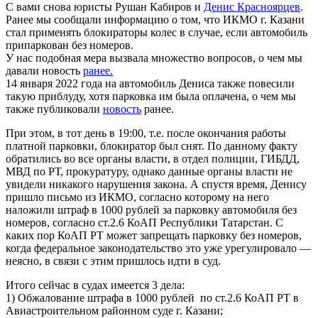
С вами снова юристы Рушан Кабиров и
Денис Красноярцев
.
Ранее мы сообщали информацию о том, что ИКМО г. Казани
стал применять блокираторы колес в случае, если автомобиль
припаркован без номеров.
У нас подобная мера вызвала множество вопросов, о чем мы
давали новость
ранее.
14 января 2022 года на автомобиль Дениса также повесили
такую приблуду, хотя парковка им была оплачена, о чем мы
также публиковали
новость
ранее.
При этом, в тот день в 19:00, т.е. после окончания работы
платной парковки, блокиратор был снят. По данному факту
обратились во все органы власти, в отдел полиции, ГИБДД,
МВД по РТ, прокуратуру, однако данные органы власти не
увидели никакого нарушения закона. А спустя время, Денису
пришло письмо из ИКМО, согласно которому на него
наложили штраф в 1000 рублей за парковку автомобиля без
номеров, согласно ст.2.6 КоАП Республики Татарстан. С
каких пор КоАП РТ может запрещать парковку без номеров,
когда федеральное законодательство это уже урегулировало —
неясно, в связи с этим пришлось идти в суд.
Итого сейчас в судах имеется 3 дела:
1) Обжалование штрафа в 1000 рублей по ст.2.6 КоАП РТ в
Авиастроительном районном суде г. Казани;