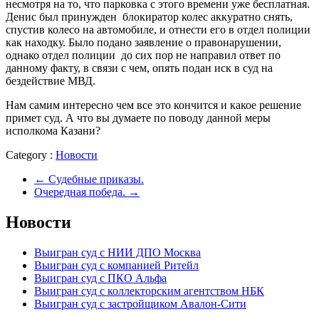
несмотря на то, что парковка с этого времени уже бесплатная.
Денис был принужден блокиратор колес аккуратно снять,
спустив колесо на автомобиле, и отнести его в отдел полиции
как находку. Было подано заявление о правонарушении,
однако отдел полиции до сих пор не направил ответ по
данному факту, в связи с чем, опять подан иск в суд на
бездействие МВД.
Нам самим интересно чем все это кончится и какое решение
примет суд. А что вы думаете по поводу данной меры
исполкома Казани?
Category :
Новости
←
Судебные приказы.
Очередная победа.
→
Новости
Выигран суд с НИИ ДПО Москва
Выигран суд с компанией Ритейл
Выигран суд с ПКО Альфа
Выигран суд с коллекторским агентством НБК
Выигран суд с застройщиком Авалон-Сити