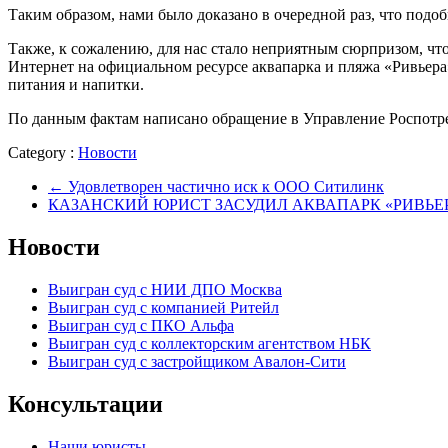
Таким образом, нами было доказано в очередной раз, что подо
Также, к сожалению, для нас стало неприятным сюрпризом, чт
Интернет на официальном ресурсе аквапарка и пляжа «Ривьера
питания и напитки.
По данным фактам написано обращение в Управление Роспотре
Category :
Новости
←
Удовлетворен частично иск к ООО Ситилинк
КАЗАНСКИЙ ЮРИСТ ЗАСУДИЛ АКВАПАРК «РИВЬЕР
Новости
Выигран суд с НИИ ДПО Москва
Выигран суд с компанией Ритейл
Выигран суд с ПКО Альфа
Выигран суд с коллекторским агентством НБК
Выигран суд с застройщиком Авалон-Сити
Консультации
Наши юристы