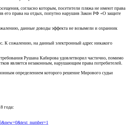
сещения, согласно которым, посетители пляжа не имеют права
ив его права на отдых, попутно нарушив Закон РФ «О защите
сожалению, данные доводы эффекта не возымели и охранник
рес. К сожалению, на данный электронный адрес никакого
е требования Рушана Кабирова удовлетворил частично, помимо
питков является незаконным, нарушающим права потребителей.
ионным определением которого решение Мирового судьи
8 года:
005&new=0&text_number=1