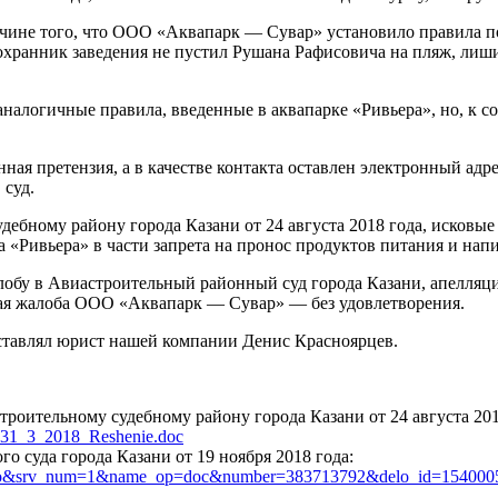
чине того, что ООО «Аквапарк — Сувар» установило правила по
 охранник заведения не пустил Рушана Рафисовича на пляж, лиш
аналогичные правила, введенные в аквапарке «Ривьера», но, к 
нная претензия, а в качестве контакта оставлен электронный ад
 суд.
дебному району города Казани от 24 августа 2018 года, исковы
а «Ривьера» в части запрета на пронос продуктов питания и на
бу в Авиастроительный районный суд города Казани, апелляц
нная жалоба ООО «Аквапарк — Сувар» — без удовлетворения.
ставлял юрист нашей компании Денис Красноярцев.
роительному судебному району города Казани от 24 августа 201
-0931_3_2018_Reshenie.doc
 суда города Казани от 19 ноября 2018 года:
sud_delo&srv_num=1&name_op=doc&number=383713792&delo_id=1540