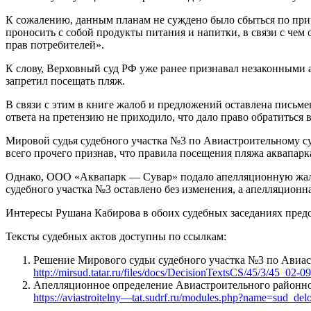
К сожалению, данным планам не суждено было сбыться по при
проносить с собой продукты питания и напитки, в связи с чем
прав потребителей».
К слову, Верховный суд РФ уже ранее признавал незаконными 
запретил посещать пляж.
В связи с этим в книге жалоб и предложений оставлена письме
ответа на претензию не приходило, что дало право обратиться в
Мировой судья судебного участка №3 по Авиастроительному су
всего прочего признав, что правила посещения пляжа аквапарк
Однако, ООО «Аквапарк — Сувар» подало апелляционную жало
судебного участка №3 оставлено без изменения, а апелляцио
Интересы Рушана Кабирова в обоих судебных заседаниях пред
Тексты судебных актов доступны по ссылкам:
Решение Мирового судьи судебного участка №3 по Авиаст
http://mirsud.tatar.ru/files/docs/DecisionTextsCS/45/3/45_02
Апелляционное определение Авиастроительного районного
https://aviastroitelny—tat.sudrf.ru/modules.php?name=