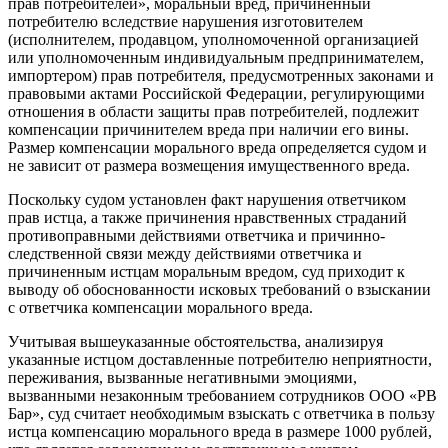
прав потребителей», моральный вред, причиненный
потребителю вследствие нарушения изготовителем
(исполнителем, продавцом, уполномоченной организацией
или уполномоченным индивидуальным предпринимателем,
импортером) прав потребителя, предусмотренных законами и
правовыми актами Российской Федерации, регулирующими
отношения в области защиты прав потребителей, подлежит
компенсации причинителем вреда при наличии его вины.
Размер компенсации морального вреда определяется судом и
не зависит от размера возмещения имущественного вреда.
Поскольку судом установлен факт нарушения ответчиком
прав истца, а также причинения нравственных страданий
противоправными действиями ответчика и причинно-
следственной связи между действиями ответчика и
причиненным истцам моральным вредом, суд приходит к
выводу об обоснованности исковых требований о взыскании
с ответчика компенсации морального вреда.
Учитывая вышеуказанные обстоятельства, анализируя
указанные истцом доставленные потребителю неприятности,
переживания, вызванные негативными эмоциями,
вызванными незаконным требованием сотрудников ООО «РВ
Бар», суд считает необходимым взыскать с ответчика в пользу
истца компенсацию морального вреда в размере 1000 рублей,