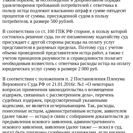
удовлетворения требований потребителей с ответчика в
пользу истца подлежит взысканию штраф в сумме пятьдесят
процентов от суммы, присужденной судом в пользу
потребителя, в размере 500 рублей.
В соответствии со ст. 100 ГПК РФ стороне, в пользу которой
состоялось решение суда, по ее письменному ходатайству суд
присуждает с другой стороны расходы на оплату услуг
представителя в разумных пределах. Поэтому суд с учетом
объема проведенной представителем истца работ, а также с
учетом принципов разумности и справедливости полагает
необходимым возместить с ответчика расходы истца на оплату
юридических услуг сумму в размере 2 000 руб.
В соответствии с положением п. 2 Постановления Пленума
Верховного Суда РФ от 21.01.2016г. №1 «О некоторых
вопросах применения законодательства о возмещении
издержек, связанных с рассмотрением дела», перечень
судебных издержек, предусмотренный указанными
кодексами, не является исчерпывающим. Так, расходы,
понесенные истцом, административным истцом, заявителем
(далее также — истцы) в связи с собиранием доказательств до
предъявления искового заявления, административного
искового заявления, заявления (далее также — иски) в суд,
могут быть признаны судебными издержками, если несение