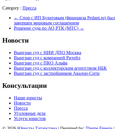
Category :
Пресса
←
Спор с ИП Булатовым (франшиза Pedant.ru) был
завершен мировым соглашением
Решение суда по АО РТК (МТС)
→
Новости
Выигран суд с НИИ ДПО Москва
Выигран суд с компанией Ритейл
Выигран суд с ПКО Альфа
Выигран суд с коллекторским агентством НБК
Выигран суд с застройщиком Авалон-Сити
Консультации
Наши юристы
Новости
Пресса
Уголовные дела
Услуги юристов
© 2026
Юристы Татарстана
| Designed by:
Theme Freesia
|