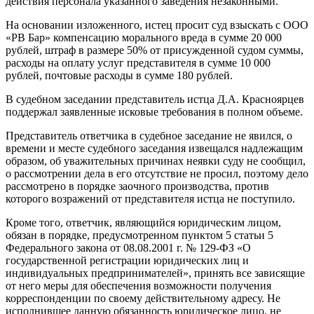
действия персонала указанного заведения незаконными.
На основании изложенного, истец просит суд взыскать с ООО
«РВ Бар» компенсацию морального вреда в сумме 20 000
рублей, штраф в размере 50% от присужденной судом суммы,
расходы на оплату услуг представителя в сумме 10 000
рублей, почтовые расходы в сумме 180 рублей.
В судебном заседании представитель истца Д.А. Красноярцев
поддержал заявленные исковые требования в полном объеме.
Представитель ответчика в судебное заседание не явился, о
времени и месте судебного заседания извещался надлежащим
образом, об уважительных причинах неявки суду не сообщил,
о рассмотрении дела в его отсутствие не просил, поэтому дело
рассмотрено в порядке заочного производства, против
которого возражений от представителя истца не поступило.
Кроме того, ответчик, являющийся юридическим лицом,
обязан в порядке, предусмотренном пунктом 5 статьи 5
Федерального закона от 08.08.2001 г. № 129-ФЗ «О
государственной регистрации юридических лиц и
индивидуальных предпринимателей», принять все зависящие
от него меры для обеспечения возможности получения
корреспонденции по своему действительному адресу. Не
исполнившее данную обязанность юридическое лицо, не