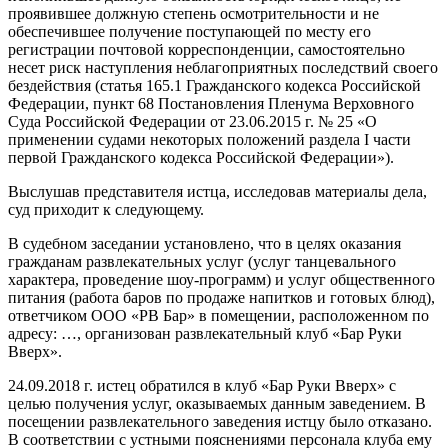
проявившее должную степень осмотрительности и не
обеспечившее получение поступающей по месту его
регистрации почтовой корреспонденции, самостоятельно
несет риск наступления неблагоприятных последствий своего
бездействия (статья 165.1 Гражданского кодекса Российской
Федерации, пункт 68 Постановления Пленума Верховного
Суда Российской Федерации от 23.06.2015 г. № 25 «О
применении судами некоторых положений раздела I части
первой Гражданского кодекса Российской Федерации»).
Выслушав представителя истца, исследовав материалы дела,
суд приходит к следующему.
В судебном заседании установлено, что в целях оказания
гражданам развлекательных услуг (услуг танцевального
характера, проведение шоу-программ) и услуг общественного
питания (работа баров по продаже напитков и готовых блюд),
ответчиком ООО «РВ Бар» в помещении, расположенном по
адресу: …, организован развлекательный клуб «Бар Руки
Вверх».
24.09.2018 г. истец обратился в клуб «Бар Руки Вверх» с
целью получения услуг, оказываемых данным заведением. В
посещении развлекательного заведения истцу было отказано.
В соответствии с устными пояснениями персонала клуба ему