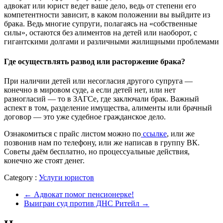
адвокат или юрист ведет ваше дело, ведь от степени его
компетентности зависит, в каком положении вы выйдите из
брака. Ведь многие супруги, полагаясь на «собственные
силы», остаются без алиментов на детей или наоборот, с
гигантскими долгами и различными жилищными проблемами
Где осуществлять развод или расторжение брака?
При наличии детей или несогласия другого супруга —
конечно в мировом суде, а если детей нет, или нет
разногласий — то в ЗАГСе, где заключали брак. Важный
аспект в том, разделение имущества, алименты или брачный
договор — это уже судебное гражданское дело.
Ознакомиться с прайс листом можно по
ссылке
, или же
позвонив нам по телефону, или же написав в группу ВК.
Советы даём бесплатно, но процессуальные действия,
конечно же стоят денег.
Category :
Услуги юристов
←
Адвокат помог пенсионерке!
Выигран суд против ДНС Ритейл
→