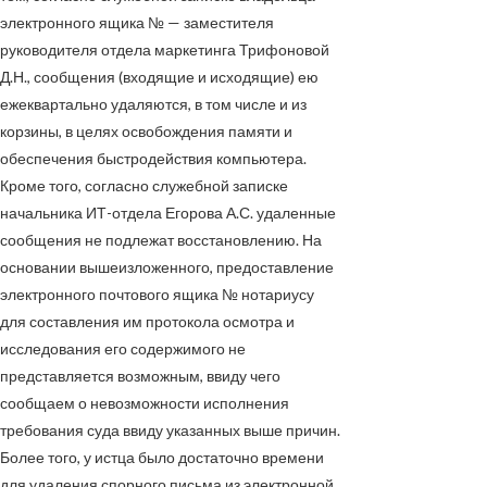
электронного ящика
№
— заместителя
руководителя отдела маркетинга Трифоновой
Д.Н., сообщения (входящие и исходящие) ею
ежеквартально удаляются, в том числе и из
корзины, в целях освобождения памяти и
обеспечения быстродействия компьютера.
Кроме того, согласно служебной записке
начальника ИТ-отдела Егорова А.С. удаленные
сообщения не подлежат восстановлению. На
основании вышеизложенного, предоставление
электронного почтового ящика
№
нотариусу
для составления им протокола осмотра и
исследования его содержимого не
представляется возможным, ввиду чего
сообщаем о невозможности исполнения
требования суда ввиду указанных выше причин.
Более того, у истца было достаточно времени
для удаления спорного письма из электронной