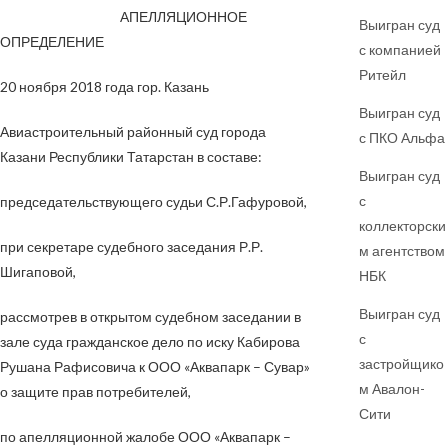
АПЕЛЛЯЦИОННОЕ
Выигран суд
ОПРЕДЕЛЕНИЕ
с компанией
Ритейл
20 ноября 2018 года гор. Казань
Выигран суд
Авиастроительный районный суд города
с ПКО Альфа
Казани Республики Татарстан в составе:
Выигран суд
с
председательствующего судьи С.Р.Гафуровой,
коллекторски
при секретаре судебного заседания Р.Р.
м агентством
Шигаповой,
НБК
Выигран суд
рассмотрев в открытом судебном заседании в
с
зале суда гражданское дело по иску Кабирова
застройщико
Рушана Рафисовича к ООО «Аквапарк – Сувар»
м Авалон-
о защите прав потребителей,
Сити
по апелляционной жалобе ООО «Аквапарк –