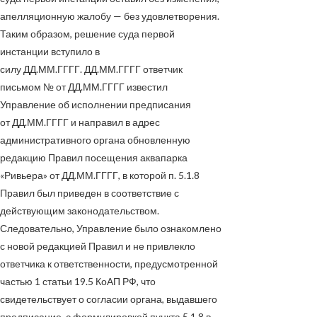
апелляционную жалобу — без удовлетворения.
Таким образом, решение суда первой
инстанции вступило в
силу
ДД.ММ.ГГГГ
.
ДД.ММ.ГГГГ
ответчик
письмом
№
от
ДД.ММ.ГГГГ
известил
Управление об исполнении предписания
от
ДД.ММ.ГГГГ
и направил в адрес
административного органа обновленную
редакцию Правил посещения аквапарка
«Ривьера» от
ДД.ММ.ГГГГ
, в которой п. 5.1.8
Правил был приведен в соответствие с
действующим законодательством.
Следовательно, Управление было ознакомлено
с новой редакцией Правил и не привлекло
ответчика к ответственности, предусмотренной
частью 1 статьи 19.5 КоАП РФ, что
свидетельствует о согласии органа, выдавшего
предписание, с формулировкой пункта 5.1.8 в