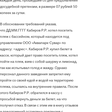
каждый день, прошедший со дня предъявления
досудебной претензии, в размере 07 рублей 50
копеек за сутки.
В обосновании требований указав,
что
ДД.ММ.ГГГГ
Кабиров Р.Р. хотел посетить
пляж с бассейном, который находится под
управлением ООО «Аквапарк-Сувар» по
адресу:
<адрес>
. Кабиров Р.Р. купил билет в
кассе, который дает право посетить пляж, хотел
пойти на пляж, взяв с собой шаурму и лимонад,
так как испытывал голод и жажду. Однако
персонал данного заведения запретил ему
пройти со своей едой и водой на территорию
пляжа, ссылаясь на внутренние правила. После
этого Кабиров Р.Р. обратился в кассу с
просьбой вернуть деньги за билет, на что
получил отказ. В связи с этим им в книгу отзывов
и предложений оставлена претензия с