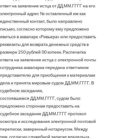
ответ на заявление истца от
ДД.ММ.ГГГГ
на его
электронный адрес
№
оставленный им как
единственный контакт, было направлено
письмо, согласно которому ему предложено
явиться в аквапарк «Ривьера» или предоставить
реквизиты для возврата денежных средств в
размере 250 рублей 00 копеек. Распечатка
ответа на заявление истца с электронной почты
сотрудника аквапарка передана ответчиком
представителю для приобщения к материалам
дела и принята мировым судом
ДД.ММ.ГГГГ
. В
судебном заседании,
состоявшемся
ДД.ММ.ГГГГ
, судом было
предложено сторонам предоставить на
судебное заседание
ДД.ММ.ГГГГ
протокол
осмотра и исследования электронной почтовой
переписки, заверенный нотариусом. Между
тем, согласно служебной записке владельца