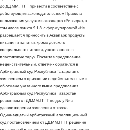
до
ДД.ММ.ГГГГ
привести в соответствие с
действующим законодательством Правила
пользования услугами аквапарка «Ривьера», в
том числе пункта 5.1.8. с формулировкой «Не
разрешается приносить в Аквапарк продукты
питания и напитки, кроме детского
специального питания, упакованного в
пластиковую тару». Посчитав предписание
недействительным, ответчик обратился в
Арбитражный суд Республики Татарстан с
заявлением о признании недействительным и
об отмене указанного выше предписания.
Арбитражный суд Республики Татарстан
решением от
ДД.ММ.ГГГГ
по делу
№
в
удовлетворении заявления отказал.
Одиннадцатый арбитражный апелляционный
суд постановлением от
ДД.ММ.ГГГГ
решение
суда первой инстанции оставил без изменения,