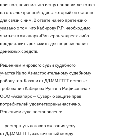
признал, пояснил, что истцу направлялся ответ
на его электронный адрес, который он оставил
для связи с ним. В ответе на его претензию
указано о том, что Кабирову Р.Р. необходимо
явиться в аквапарк «Ривьера»
<адрес>
либо
предоставить реквизиты для перечисления
денежных средств.
Решением мирового судьи судебного
участка
№
по Авиастроительному судебному
району гор. Казани от
ДД.ММ.ГГГГ
исковые
требования Кабирова Рушана Рафисовича к
ООО «Аквапарк — Сувар» о защите прав
потребителей удовлетворены частично.
Решением суда постановлено:
— расторгнуть договор оказания услуг
от
ДД.ММ.ГГГГ
, заключенный между