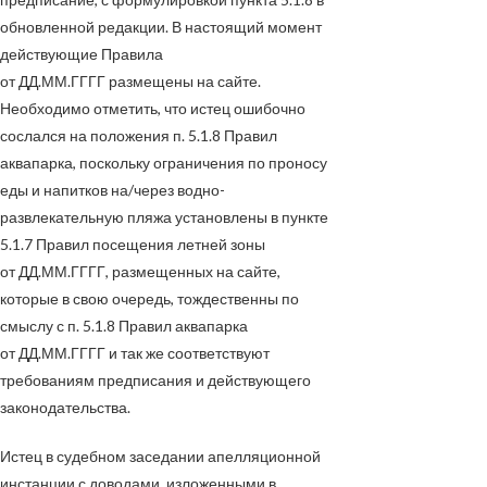
обновленной редакции. В настоящий момент
действующие Правила
от
ДД.ММ.ГГГГ
размещены на сайте.
Необходимо отметить, что истец ошибочно
сослался на положения п. 5.1.8 Правил
аквапарка, поскольку ограничения по проносу
еды и напитков на/через водно-
развлекательную пляжа установлены в пункте
5.1.7 Правил посещения летней зоны
от
ДД.ММ.ГГГГ
, размещенных на сайте,
которые в свою очередь, тождественны по
смыслу с п. 5.1.8 Правил аквапарка
от
ДД.ММ.ГГГГ
и так же соответствуют
требованиям предписания и действующего
законодательства.
Истец в судебном заседании апелляционной
инстанции с доводами, изложенными в