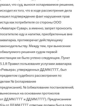
указал, что суд, вынося оспариваемое решение,
исходил из того, что в ходе рассмотрения дела
нашел подтверждение факт нарушения прав
истца как потребителя со стороны ООО
«Аквапарк-Сувар», а именно, запрет проносить
посетителю еду и напитки, приобретенные вне
аквапарка, противоречат действующему
законодательству. Между тем, при вынесении
обжалуемого решения судом первой
инстанции не было учтено следующее. Пункт
5.1.8 Правил пользования услугами аквапарка
«Ривьера», утвержденных
ДД.ММ.ГГГГ
, был
предметом судебного рассмотрения по
делам
№
(оспаривание
предписания),
№
(обжалование постановлений,
вынесенных на основании протоколов
от
ДД.ММ.ГГГГ
и
ДД.ММ.ГГГГ
). Предписанием
б/н от
ДД.ММ.ГГГГ
ответчик должен был в срок